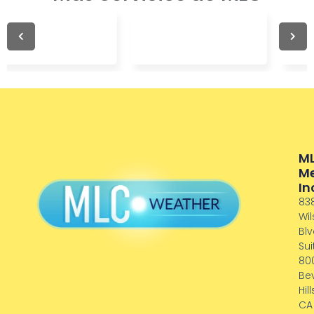
M
M
In
83
Wil
Blv
Sui
80
Bev
Hill
CA